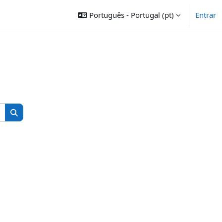
Português - Portugal ‎(pt)‎
Entrar
Pesquisar disciplinas
Pesquisar disciplinas