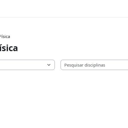
ísica
ísica
as