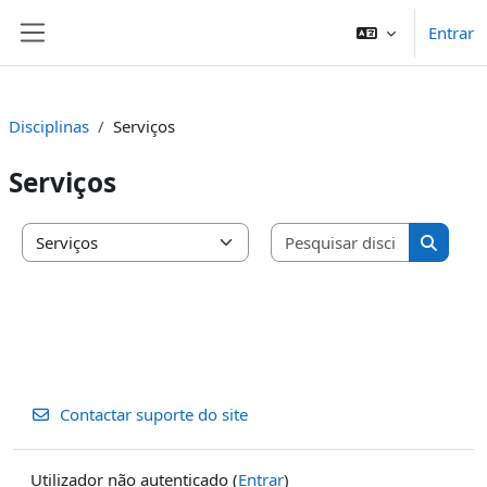
Ir para o conteúdo principal
Entrar
Painel lateral
Disciplinas
Serviços
Serviços
Pesquisar 
Categorias de disciplinas
Pesquis
Contactar suporte do site
Utilizador não autenticado (
Entrar
)